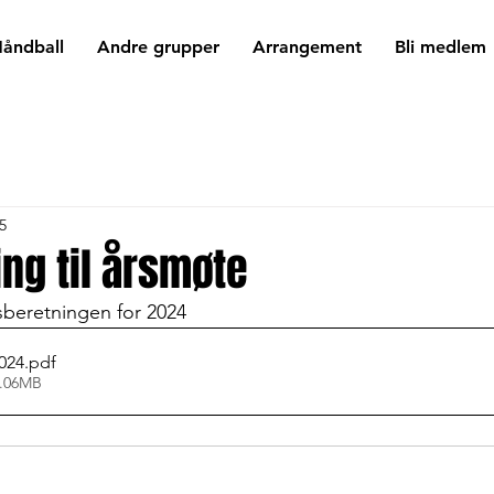
åndball
Andre grupper
Arrangement
Bli medlem
5
ng til årsmøte
sberetningen for 2024
024
.pdf
1.06MB