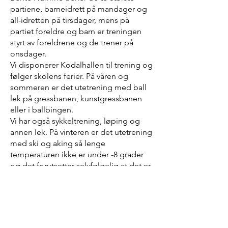
partiene, barneidrett på mandager og
all-idretten på tirsdager, mens på
partiet foreldre og barn er treningen
styrt av foreldrene og de trener på
onsdager.
Vi disponerer Kodalhallen til trening og
følger skolens ferier. På våren og
sommeren er det utetrening med ball
lek på gressbanen, kunstgressbanen
eller i ballbingen.
Vi har også sykkeltrening, løping og
annen lek. På vinteren er det utetrening
med ski og aking så lenge
temperaturen ikke er under -8 grader
og det forutsetter selvfølgelig at det er
snø.
Vi bruker Spond og Facebook som
kommunikasjons plattform til
medlemmene.
På Spond gruppene blir alle treninger